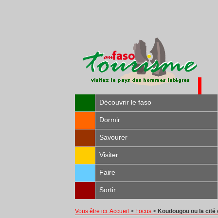
Découvrir le faso
Dormir
Savourer
Visiter
Faire
Sortir
Vous être ici:
Accueil
>
Focus
>
Koudougou ou la cité d