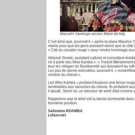
Marcelin Yaméogo ancien Maire de kdg
C’est ainsi que, poursuit-il « après la place Mauric
mairie pour que les gens puissent savoir que le côté 
« Cité du cavalier rouge » pour rendre hommage aux
Ablassé Sinaré, assistant culturel et consultant résid
né à partir des Wiss Kamba ». « Traduit littéralement 
tous les villages du Boulkiemdé qui dansaient au rythme
Les pas de danse exécutées, poursuit-il, « ressemblai
crinière du cheval ».
Les Wiss Kamba « portaient toujours une tenue rou
semblables aux sacoches du cheval. Ils portaient auss
il ajouté. Selon lui, un danseur de wiiré était comme u
Rappelons que le wiiré est la danse dominante dans l
troisième position.
Sakinatou ROAMBA
Lefaso.net