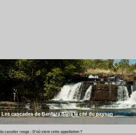
Les cascades de Banfora dans la cité du paysan
u cavalier rouge : D’où vient cette appellation ?