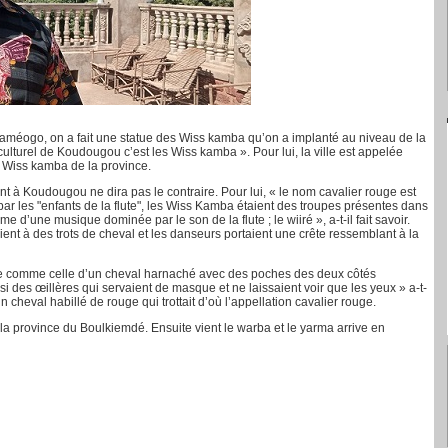
e Yaméogo, on a fait une statue des Wiss kamba qu’on a implanté au niveau de la
culturel de Koudougou c’est les Wiss kamba ». Pour lui, la ville est appelée
 Wiss kamba de la province.
ant à Koudougou ne dira pas le contraire. Pour lui, « le nom cavalier rouge est
par les "enfants de la flute", les Wiss Kamba étaient des troupes présentes dans
 d’une musique dominée par le son de la flute ; le wiiré », a-t-il fait savoir.
ent à des trots de cheval et les danseurs portaient une crête ressemblant à la
ge comme celle d’un cheval harnaché avec des poches des deux côtés
i des œillères qui servaient de masque et ne laissaient voir que les yeux » a-t-
n cheval habillé de rouge qui trottait d’où l’appellation cavalier rouge.
a province du Boulkiemdé. Ensuite vient le warba et le yarma arrive en